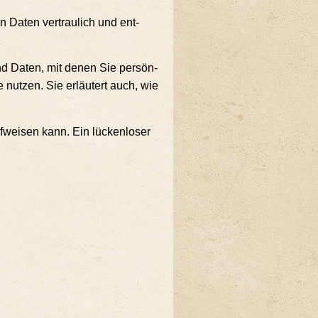
n Daten ver­trau­lich und ent­
ind Daten, mit denen Sie per­sön­
ie nut­zen. Sie erläu­tert auch, wie
f­wei­sen kann. Ein lücken­lo­ser