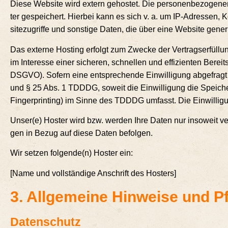
Die­se Web­site wird extern gehos­tet. Die per­so­nen­be­zo­ge­n
ter gespei­chert. Hier­bei kann es sich v. a. um IP-Adres­sen, Ko
site­zu­grif­fe und sons­ti­ge Daten, die über eine Web­site gene­
Das exter­ne Hos­ting erfolgt zum Zwe­cke der Ver­trags­er­fül­
im Inter­es­se einer siche­ren, schnel­len und effi­zi­en­ten Bereit
DSGVO). Sofern eine ent­spre­chen­de Ein­wil­li­gung abge­fragt w
und § 25 Abs. 1 TDDDG, soweit die Ein­wil­li­gung die Spei­che­
Fin­ger­prin­ting) im Sin­ne des TDDDG umfasst. Die Ein­wil­li­gu
Unser(e) Hos­ter wird bzw. wer­den Ihre Daten nur inso­weit ver­ar
gen in Bezug auf die­se Daten befolgen.
Wir set­zen folgende(n) Hos­ter ein:
[Name und voll­stän­di­ge Anschrift des Hosters]
3. All­ge­mei­ne Hin­wei­se und 
Daten­schutz