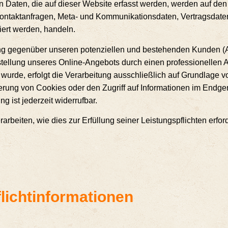
en Daten, die auf die­ser Web­site erfasst wer­den, wer­den auf den
n­takt­an­fra­gen, Meta- und Kom­mu­ni­ka­ti­ons­da­ten, Ver­trags­da­
riert wer­den, handeln.
lung gegen­über unse­ren poten­zi­el­len und bestehen­den Kun­den 
­stel­lung unse­res Online-Ange­bots durch einen pro­fes­sio­nel­len Anb
ur­de, erfolgt die Ver­ar­bei­tung aus­schließ­lich auf Grund­la­ge 
rung von Coo­kies oder den Zugriff auf Infor­ma­tio­nen im End­ge­
ng ist jeder­zeit widerrufbar.
­bei­ten, wie dies zur Erfül­lung sei­ner Leis­tungs­pflich­ten erfor­
Pflichtinformationen