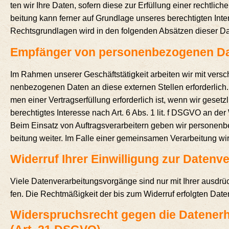
ten wir Ihre Daten, sofern die­se zur Erfül­lung einer recht­li­ch
bei­tung kann fer­ner auf Grund­la­ge unse­res berech­tig­ten Inte
Rechts­grund­la­gen wird in den fol­gen­den Absät­zen die­ser Dat
Emp­fän­ger von per­so­nen­be­zo­ge­nen D
Im Rah­men unse­rer Geschäfts­tä­tig­keit arbei­ten wir mit ver­s
nen­be­zo­ge­nen Daten an die­se exter­nen Stel­len erfor­der­li
men einer Ver­trags­er­fül­lung erfor­der­lich ist, wenn wir gesetz
berech­tig­tes Inter­es­se nach Art. 6 Abs. 1 lit. f DSGVO an der
Beim Ein­satz von Auf­trags­ver­ar­bei­tern geben wir per­so­nen­b
bei­tung wei­ter. Im Fal­le einer gemein­sa­men Ver­ar­bei­tung 
Wider­ruf Ihrer Ein­wil­li­gung zur Daten
Vie­le Daten­ver­ar­bei­tungs­vor­gän­ge sind nur mit Ihrer aus­drück
fen. Die Recht­mä­ßig­keit der bis zum Wider­ruf erfolg­ten Daten
Wider­spruchs­recht gegen die Daten­er­h