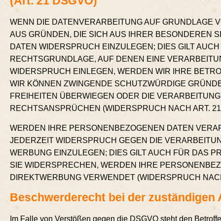
(Art. 21 DSGVO)
WENN DIE DATENVERARBEITUNG AUF GRUNDLAGE VON A
AUS GRÜNDEN, DIE SICH AUS IHRER BESONDEREN 
DATEN WIDERSPRUCH EINZULEGEN; DIES GILT AUCH 
RECHTSGRUNDLAGE, AUF DENEN EINE VERARBEITU
WIDERSPRUCH EINLEGEN, WERDEN WIR IHRE BETRO
WIR KÖNNEN ZWINGENDE SCHUTZWÜRDIGE GRÜNDE F
FREIHEITEN ÜBERWIEGEN ODER DIE VERARBEITUN
RECHTSANSPRÜCHEN (WIDERSPRUCH NACH ART. 21 A
WERDEN IHRE PERSONENBEZOGENEN DATEN VERARBE
JEDERZEIT WIDERSPRUCH GEGEN DIE VERARBEIT
WERBUNG EINZULEGEN; DIES GILT AUCH FÜR DAS P
SIE WIDERSPRECHEN, WERDEN IHRE PERSONENBEZ
DIREKTWERBUNG VERWENDET (WIDERSPRUCH NACH AR
Beschwerde­recht bei der zustän­di­gen
Im Fal­le von Ver­stö­ßen gegen die DSGVO steht den Betrof­fe­ne