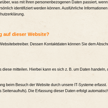
ar­über, was mit Ihren per­so­nen­be­zo­ge­nen Daten pas­siert, wen
n­lich iden­ti­fi­ziert wer­den kön­nen. Aus­führ­li­che Infor­ma­tio
chutzerklärung.
ung auf die­ser Website?
eb­site­be­trei­ber. Des­sen Kon­takt­da­ten kön­nen Sie dem Abschnit
­se mit­tei­len. Hier­bei kann es sich z. B. um Daten han­deln, die
­gung beim Besuch der Web­site durch unse­re IT-Sys­te­me erfasst.
s Sei­ten­auf­rufs). Die Erfas­sung die­ser Daten erfolgt auto­ma­tis