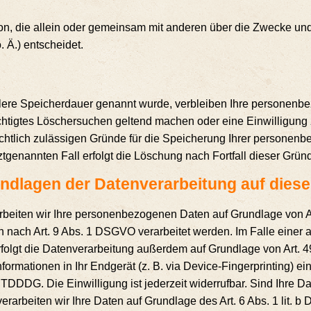
 Per­son, die allein oder gemein­sam mit ande­ren über die Zwe­cke und
. Ä.) entscheidet.
l­le­re Spei­cher­dau­er genannt wur­de, ver­blei­ben Ihre per­so­nen­
h­tig­tes Löscher­su­chen gel­tend machen oder eine Ein­wil­li­gung z
ht­lich zuläs­si­gen Grün­de für die Spei­che­rung Ihrer per­so­nen­
letzt­ge­nann­ten Fall erfolgt die Löschung nach Fort­fall die­ser Grün
nd­la­gen der Daten­ver­ar­bei­tung auf die­
­ar­bei­ten wir Ihre per­so­nen­be­zo­ge­nen Daten auf Grund­la­ge vo
 nach Art. 9 Abs. 1 DSGVO ver­ar­bei­tet wer­den. Im Fal­le einer aus
 erfolgt die Daten­ver­ar­bei­tung außer­dem auf Grund­la­ge von Art
­ma­tio­nen in Ihr End­ge­rät (z. B. via Device-Fin­ger­prin­ting) ein­
TDDDG. Die Ein­wil­li­gung ist jeder­zeit wider­ruf­bar. Sind Ihre Dat
 ver­ar­bei­ten wir Ihre Daten auf Grund­la­ge des Art. 6 Abs. 1 lit. 