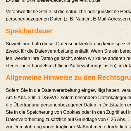
E‑Mail: info@mueller-bedachungen-entrup.de
Ver­ant­wort­li­che Stel­le ist die natür­li­che oder juris­ti­sche
per­so­nen­be­zo­ge­nen Daten (z. B. Namen, E‑Mail-Adres­sen o
Spei­cher­dau­er
Soweit inner­halb die­ser Daten­schutz­er­klä­rung kei­ne spe­zi­e
Zweck für die Daten­ver­ar­bei­tung ent­fällt. Wenn Sie ein berec
fen, wer­den Ihre Daten gelöscht, sofern wir kei­ne ande­ren rec
steu­er- oder han­dels­recht­li­che Auf­be­wah­rungs­fris­ten); im 
All­ge­mei­ne Hin­wei­se zu den Rechts­gru
Sofern Sie in die Daten­ver­ar­bei­tung ein­ge­wil­ligt haben, ver
Art. 9 Abs. 2 lit. a DSGVO, sofern beson­de­re Daten­ka­te­go­rien
die Über­tra­gung per­so­nen­be­zo­ge­ner Daten in Dritt­staa­ten
Sie in die Spei­che­rung von Coo­kies oder in den Zugriff auf Infor
Daten­ver­ar­bei­tung zusätz­lich auf Grund­la­ge von § 25 Abs. 1 
zur Durch­füh­rung vor­ver­trag­li­cher Maß­nah­men erfor­der­lich,