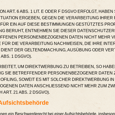
RT. 6 ABS. 1 LIT. E ODER F DSGVO ERFOLGT, HABEN 
SITUATION ERGEBEN, GEGEN DIE VERARBEITUNG IHR
FÜR EIN AUF DIESE BESTIMMUNGEN GESTÜTZTES PROFIL
NG BERUHT, ENTNEHMEN SIE DIESER DATENSCHUTZER
FFENEN PERSONENBEZOGENEN DATEN NICHT MEHR VER
ÜR DIE VERARBEITUNG NACHWEISEN, DIE IHRE INTE
G DIENT DER GELTENDMACHUNG, AUSÜBUNG ODER VER
BS. 1 DSGVO).
ITET, UM DIREKTWERBUNG ZU BETREIBEN, SO HABEN
UNG SIE BETREFFENDER PERSONENBEZOGENER DATEN
ROFILING, SOWEIT ES MIT SOLCHER DIREKTWERBUNG I
OGENEN DATEN ANSCHLIESSEND NICHT MEHR ZUM ZW
T. 21 ABS. 2 DSGVO).
 Aufsichtsbehörde
n ein Beschwer­de­recht bei einer Auf­sichts­be­hör­de, ins­be­son­d