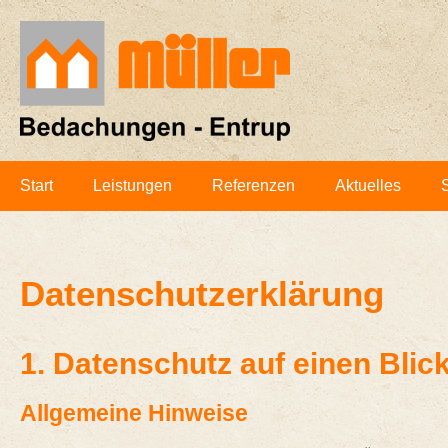
Start
Leis­tun­gen
Refe­ren­zen
Aktu­el­les
S
Daten­schutz­er­klä­rung
1. Daten­schutz auf einen Blic
All­ge­mei­ne Hinweise