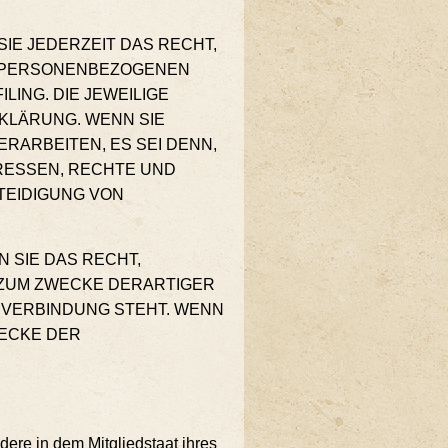
SIE JEDERZEIT DAS RECHT,
ER PERSONENBEZOGENEN
ING. DIE JEWEILIGE
KLÄRUNG. WENN SIE
ARBEITEN, ES SEI DENN,
RESSEN, RECHTE UND
TEIDIGUNG VON
 SIE DAS RECHT,
 ZUM ZWECKE DERARTIGER
N VERBINDUNG STEHT. WENN
ECKE DER
e­re in dem Mit­glied­staat ihres