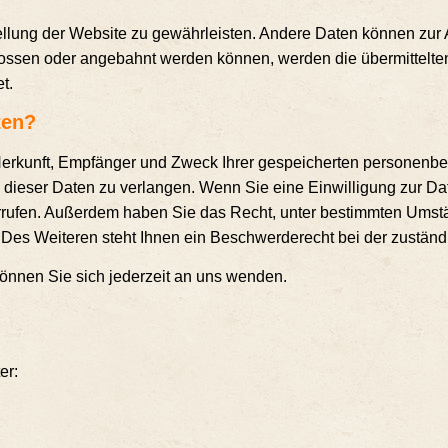
el­lung der Web­site zu gewähr­leis­ten. Ande­re Daten kön­nen zur An
os­sen oder ange­bahnt wer­den kön­nen, wer­den die über­mit­tel­te
et.
ten?
er­kunft, Emp­fän­ger und Zweck Ihrer gespei­cher­ten per­so­nen­be
­ser Daten zu ver­lan­gen. Wenn Sie eine Ein­wil­li­gung zur Daten
ider­ru­fen. Außer­dem haben Sie das Recht, unter bestimm­ten Ums
n. Des Wei­te­ren steht Ihnen ein Beschwer­de­recht bei der zustän­di
ön­nen Sie sich jeder­zeit an uns wenden.
er: