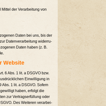
 Mit­tel der Ver­ar­bei­tung von
be­zo­ge­nen Daten bei uns, bis der
ur Daten­ver­ar­bei­tung wider­ru­
be­zo­ge­nen Daten haben (z. B.
de.
ser Website
n Art. 6 Abs. 1 lit. a DSGVO bzw.
­drück­li­chen Ein­wil­li­gung in
. 49 Abs. 1 lit. a DSGVO. Sofern
ge­wil­ligt haben, erfolgt die
en zur Ver­trags­er­fül­lung oder
b DSGVO. Des Wei­te­ren ver­ar­bei­