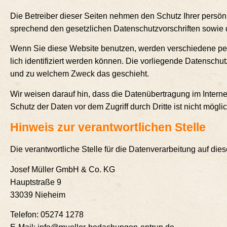
Die Betrei­ber die­ser Sei­ten neh­men den Schutz Ihrer per­sön­
spre­chend den gesetz­li­chen Daten­schutz­vor­schrif­ten sowi
Wenn Sie die­se Web­site benut­zen, wer­den ver­schie­de­ne per
lich iden­ti­fi­ziert wer­den kön­nen. Die vor­lie­gen­de Daten­sch
und zu wel­chem Zweck das geschieht.
Wir wei­sen dar­auf hin, dass die Daten­über­tra­gung im Inter­net
Schutz der Daten vor dem Zugriff durch Drit­te ist nicht möglic
Hin­weis zur ver­ant­wort­li­chen Stelle
Die ver­ant­wort­li­che Stel­le für die Daten­ver­ar­bei­tung auf die­
Josef Mül­ler GmbH & Co. KG
Haupt­stra­ße 9
33039 Nieheim
Tele­fon: 05274 1278