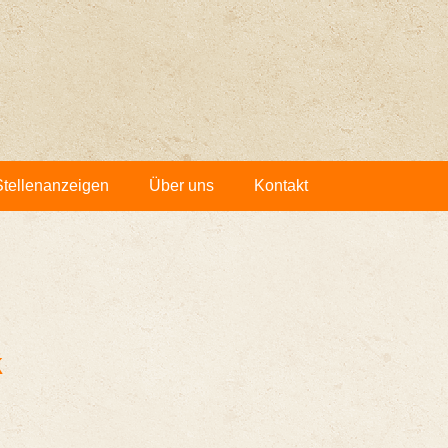
tel­len­an­zei­gen
Über uns
Kon­takt
k