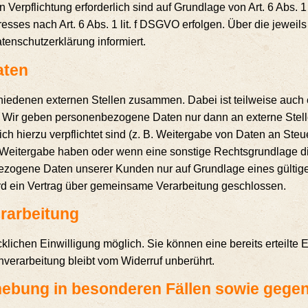
en Ver­pflich­tung erfor­der­lich sind auf Grund­la­ge von Art. 6 Abs.
r­es­ses nach Art. 6 Abs. 1 lit. f DSGVO erfol­gen. Über die jeweils i
en­schutz­er­klä­rung informiert.
aten
chie­de­nen exter­nen Stel­len zusam­men. Dabei ist teil­wei­se auch
ch. Wir geben per­so­nen­be­zo­ge­ne Daten nur dann an exter­ne Stel
­lich hier­zu ver­pflich­tet sind (z. B. Wei­ter­ga­be von Daten an Steu
 Wei­ter­ga­be haben oder wenn eine sons­ti­ge Rechts­grund­la­ge di
e­zo­ge­ne Daten unse­rer Kun­den nur auf Grund­la­ge eines gül­ti­ge
wird ein Ver­trag über gemein­sa­me Ver­ar­bei­tung geschlossen.
verarbeitung
­li­chen Ein­wil­li­gung mög­lich. Sie kön­nen eine bereits erteil­te Ei
­ver­ar­bei­tung bleibt vom Wider­ruf unberührt.
e­bung in beson­de­ren Fäl­len sowie gege