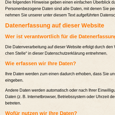
Die fol­gen­den Hin­wei­se geben einen ein­fa­chen Über­blick d
Per­so­nen­be­zo­ge­ne Daten sind alle Daten, mit denen Sie per­sö
neh­men Sie unse­rer unter die­sem Text auf­ge­führ­ten Datens
Daten­er­fas­sung auf die­ser Website
Wer ist ver­ant­wort­lich für die Daten­er­fas­s
Die Daten­ver­ar­bei­tung auf die­ser Web­site erfolgt durch den W
chen Stel­le“ in die­ser Daten­schutz­er­klä­rung entnehmen.
Wie erfas­sen wir Ihre Daten?
Ihre Daten wer­den zum einen dadurch erho­ben, dass Sie uns die
eingeben.
Ande­re Daten wer­den auto­ma­tisch oder nach Ihrer Ein­wil­li
Daten (z. B. Inter­net­brow­ser, Betriebs­sys­tem oder Uhr­zeit de
betreten.
Wofür nut­zen wir Ihre Daten?