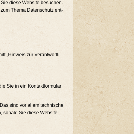
n Sie die­se Web­site besu­chen.
­nen zum The­ma Daten­schutz ent­
t „Hin­weis zur Ver­ant­wort­li­
 Sie in ein Kon­takt­for­mu­lar
 Das sind vor allem tech­ni­sche
ch, sobald Sie die­se Web­site