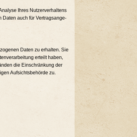
a­ly­se Ihres Nut­zer­ver­hal­tens
n Daten auch für Ver­trags­an­ge­
­zo­ge­nen Daten zu erhal­ten. Sie
­ver­ar­bei­tung erteilt haben,
tän­den die Ein­schrän­kung der
­gen Auf­sichts­be­hör­de zu.