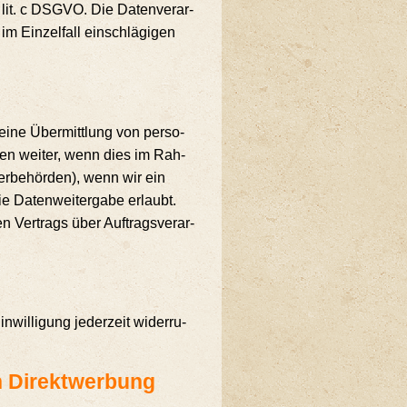
 1 lit. c DSGVO. Die Daten­ver­ar­
m Ein­zel­fall ein­schlä­gi­gen
 eine Über­mitt­lung von per­so­
­len wei­ter, wenn dies im Rah­
­er­be­hör­den), wenn wir ein
e Daten­wei­ter­ga­be erlaubt.
n Ver­trags über Auf­trags­ver­ar­
n­wil­li­gung jeder­zeit wider­ru­
n Direkt­wer­bung