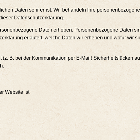
li­chen Daten sehr ernst. Wir behan­deln Ihre per­so­nen­be­zo­ge­ne
e die­ser Datenschutzerklärung.
­so­nen­be­zo­ge­ne Daten erho­ben. Per­so­nen­be­zo­ge­ne Daten s
utz­er­klä­rung erläu­tert, wel­che Daten wir erhe­ben und wofür wir s
 (z. B. bei der Kom­mu­ni­ka­ti­on per E‑Mail) Sicher­heits­lü­cken au
h.
ser Web­site ist: