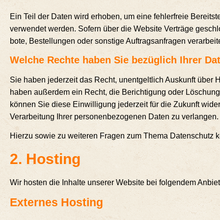
Ein Teil der Daten wird erho­ben, um eine feh­ler­freie Bereit­st
ver­wen­det wer­den. Sofern über die Web­site Ver­trä­ge geschl
bo­te, Bestel­lun­gen oder sons­ti­ge Auf­trags­an­fra­gen verarbeit
Wel­che Rech­te haben Sie bezüg­lich Ihrer Da
Sie haben jeder­zeit das Recht, unent­gelt­lich Aus­kunft über H
haben außer­dem ein Recht, die Berich­ti­gung oder Löschung die
kön­nen Sie die­se Ein­wil­li­gung jeder­zeit für die Zukunft w
Ver­ar­bei­tung Ihrer per­so­nen­be­zo­ge­nen Daten zu ver­lan­ge
Hier­zu sowie zu wei­te­ren Fra­gen zum The­ma Daten­schutz k
2. Hos­ting
Wir hos­ten die Inhal­te unse­rer Web­site bei fol­gen­dem Anbiet
Exter­nes Hosting