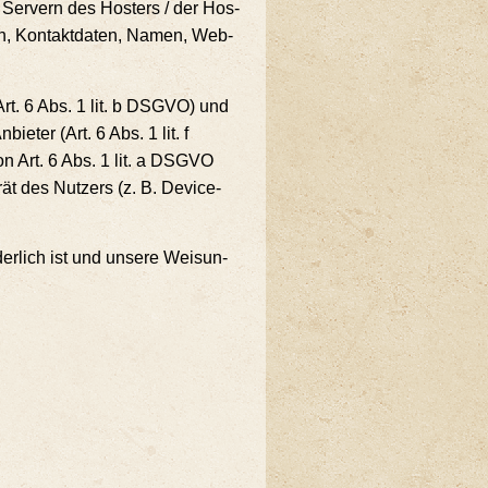
 Ser­vern des Hos­ters / der Hos­
ten, Kon­takt­da­ten, Namen, Web­
(Art. 6 Abs. 1 lit. b DSGVO) und
ie­ter (Art. 6 Abs. 1 lit. f
von Art. 6 Abs. 1 lit. a DSGVO
rät des Nut­zers (z. B. Device-
der­lich ist und unse­re Wei­sun­