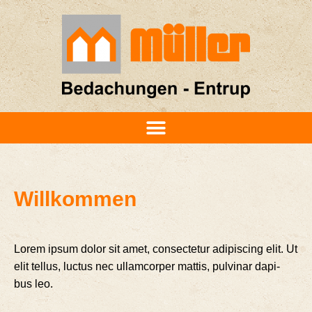
Will­kom­men
Lorem ipsum dolor sit amet, con­sec­te­tur adi­pi­scing elit. Ut
elit tel­lus, luc­tus nec ullam­cor­per mat­tis, pul­vi­nar dapi­
bus leo.