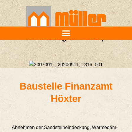
Bau­stel­le Finanz­amt
Höxter
Abneh­men der Sand­stein­ein­de­ckung, Wär­me­däm­