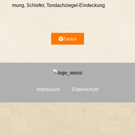
mung, Schie­fer, Tondachziegel-Eindeckung
Zurück
Impres­sum
Daten­schutz